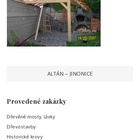
Navigace
ALTÁN – JINONICE
pro
Provedené zakázky
příspěvek
Dřevěné mosty, lávky
Dřevostavby
Historické krovy