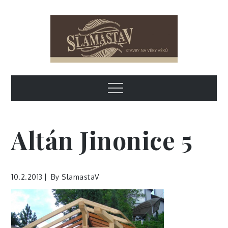
Skip
to
content
SlamastaV
Stavby na věky věků
Menu
Altán Jinonice 5
10.2.2013
By
SlamastaV